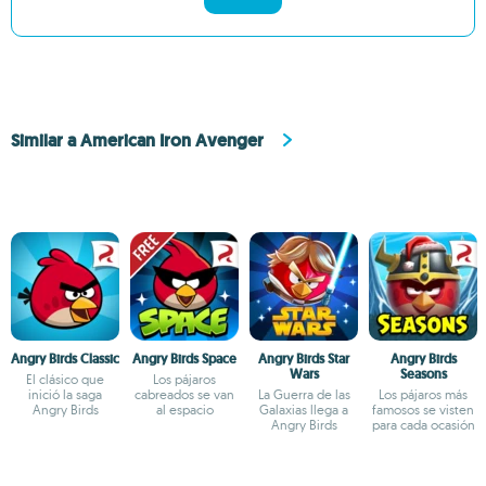
Similar a American Iron Avenger
Angry Birds Classic
Angry Birds Space
Angry Birds Star
Angry Birds
Wars
Seasons
El clásico que
Los pájaros
inició la saga
cabreados se van
La Guerra de las
Los pájaros más
Angry Birds
al espacio
Galaxias llega a
famosos se visten
Angry Birds
para cada ocasión