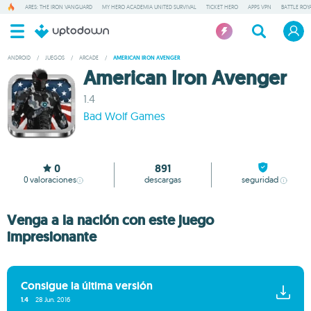
ARES: THE IRON VANGUARD
MY HERO ACADEMIA UNITED SURVIVAL
TICKET HERO
APPS VPN
BATTLE ROY
ANDROID
/
JUEGOS
/
ARCADE
/
AMERICAN IRON AVENGER
American Iron Avenger
1.4
Bad Wolf Games
0
891
0
valoraciones
descargas
seguridad
Venga a la nación con este juego
impresionante
Consigue la última versión
1.4
28 Jun. 2016