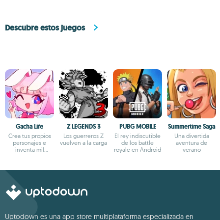
Descubre estos juegos
Gacha Life
Z LEGENDS 3
PUBG MOBILE
Summertime Saga
Crea tus propios
Los guerreros Z
El rey indiscutible
Una divertida
personajes e
vuelven a la carga
de los battle
aventura de
inventa mil
royale en Android
verano
aventuras
Uptodown es una app store multiplataforma especializada en