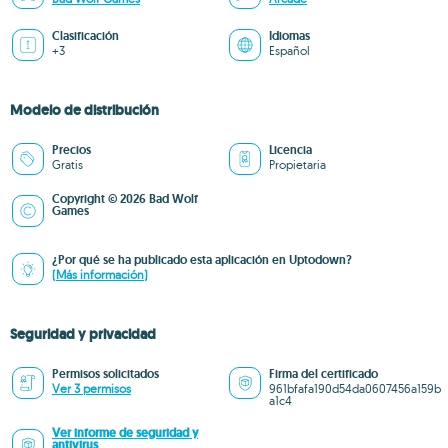
Clasificación
Idiomas
+3
Español
Modelo de distribución
Precios
Licencia
Gratis
Propietaria
Copyright © 2026 Bad Wolf
Games
¿Por qué se ha publicado esta aplicación en Uptodown?
(Más información)
Seguridad y privacidad
Permisos solicitados
Firma del certificado
Ver 3 permisos
961bfafa190d54da0607456a159b
a1c4
Ver informe de seguridad y
antivirus