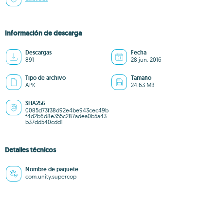
Información de descarga
Descargas
Fecha
891
28 jun. 2016
Tipo de archivo
Tamaño
APK
24.63 MB
SHA256
0085d73f38d92e4be943cec49b
f4d2b6d8e355c287adea0b5a43
b37dd540cdd1
Detalles técnicos
Nombre de paquete
com.unity.supercop